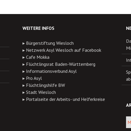
WEITERE INFOS
N
Da
▸
Bürgerstiftung Wiesloch
Mi
▸
Netzwerk Asyl Wiesloch auf Facebook
▸
Cafe Mokka
In
▸
Flüchtlingsrat Baden-Württemberg
▸
Informationsverbund Asyl
Sp
▸
Pro Asyl
ab
▸
Flüchtlingshilfe BW
▸
Stadt Wiesloch
▸
Portalseite der Arbeits- und Helferkreise
AR
Arch