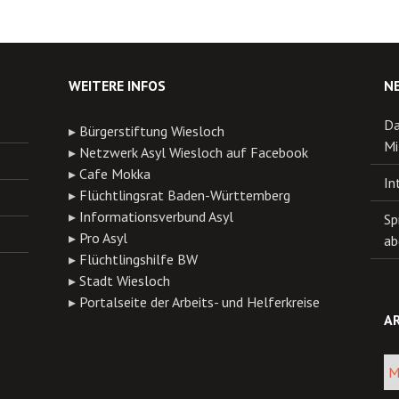
WEITERE INFOS
N
Da
▸
Bürgerstiftung Wiesloch
Mi
▸
Netzwerk Asyl Wiesloch auf Facebook
▸
Cafe Mokka
In
▸
Flüchtlingsrat Baden-Württemberg
▸
Informationsverbund Asyl
Sp
▸
Pro Asyl
ab
▸
Flüchtlingshilfe BW
▸
Stadt Wiesloch
▸
Portalseite der Arbeits- und Helferkreise
AR
Arch