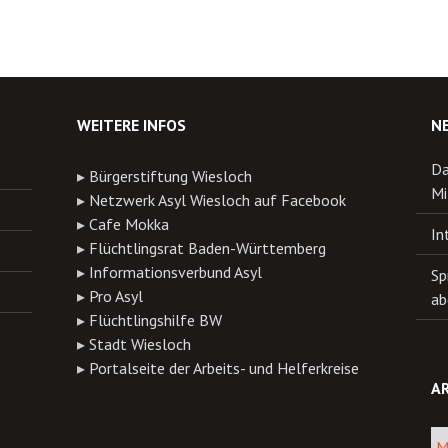
WEITERE INFOS
N
Da
▸
Bürgerstiftung Wiesloch
Mi
▸
Netzwerk Asyl Wiesloch auf Facebook
▸
Cafe Mokka
In
▸
Flüchtlingsrat Baden-Württemberg
▸
Informationsverbund Asyl
Sp
▸
Pro Asyl
ab
▸
Flüchtlingshilfe BW
▸
Stadt Wiesloch
▸
Portalseite der Arbeits- und Helferkreise
AR
Arch