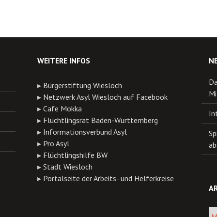
WEITERE INFOS
N
Da
▸
Bürgerstiftung Wiesloch
Mi
▸
Netzwerk Asyl Wiesloch auf Facebook
▸
Cafe Mokka
In
▸
Flüchtlingsrat Baden-Württemberg
▸
Informationsverbund Asyl
Sp
▸
Pro Asyl
ab
▸
Flüchtlingshilfe BW
▸
Stadt Wiesloch
▸
Portalseite der Arbeits- und Helferkreise
AR
Arch