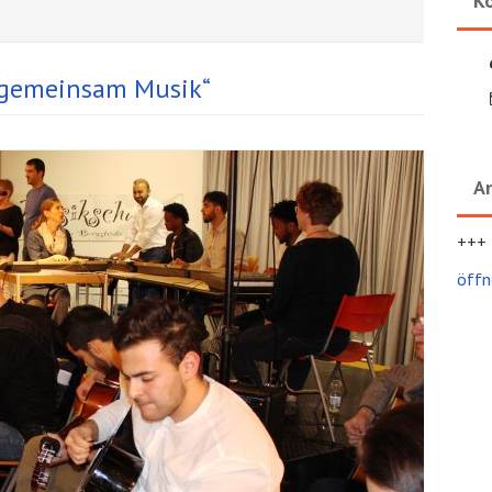
K
n gemeinsam Musik“
A
+++
öffn