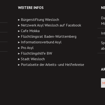
WEITERE INFOS
N
Da
▸
Bürgerstiftung Wiesloch
Mi
▸
Netzwerk Asyl Wiesloch auf Facebook
▸
Cafe Mokka
In
▸
Flüchtlingsrat Baden-Württemberg
▸
Informationsverbund Asyl
Sp
▸
Pro Asyl
ab
▸
Flüchtlingshilfe BW
▸
Stadt Wiesloch
▸
Portalseite der Arbeits- und Helferkreise
AR
Arch