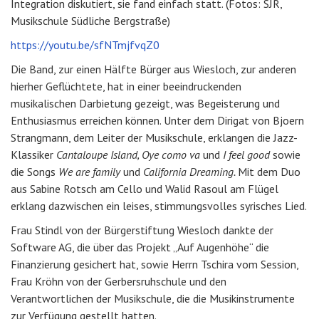
Integration diskutiert, sie fand einfach statt. (Fotos: SJR,
Musikschule Südliche Bergstraße)
https://youtu.be/sfNTmjfvqZ0
Die Band, zur einen Hälfte Bürger aus Wiesloch, zur anderen
hierher Geflüchtete, hat in einer beeindruckenden
musikalischen Darbietung gezeigt, was Begeisterung und
Enthusiasmus erreichen können. Unter dem Dirigat von Bjoern
Strangmann, dem Leiter der Musikschule, erklangen die Jazz-
Klassiker
Cantaloupe Island, Oye como va
und
I feel good
sowie
die Songs
We are family
und
California Dreaming.
Mit dem Duo
aus Sabine Rotsch am Cello und Walid Rasoul am Flügel
erklang dazwischen ein leises, stimmungsvolles syrisches Lied.
Frau Stindl von der Bürgerstiftung Wiesloch dankte der
Software AG, die über das Projekt „Auf Augenhöhe“ die
Finanzierung gesichert hat, sowie Herrn Tschira vom Session,
Frau Kröhn von der Gerbersruhschule und den
Verantwortlichen der Musikschule, die die Musikinstrumente
zur Verfügung gestellt hatten.