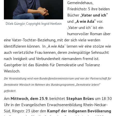
Gemeindehaus,
Friedrichstr. 5 ihre beiden
Bücher
„Vater und ich“
und
„A wie Ada“
vor.
Dilek Güngör; Copyright: Ingrid Hertlein
„Vater und ich“ ist ein
humorvoller Roman über
eine Vater-Tochter-Beziehung, mit der sich viele werden
identifizieren können. In „A wie Ada“ lernen wir eine stolze wie
auch verletzliche Frau kennen, deren zwiespältige Sehnsucht
nach Innigkeit und Verbundenheit niemandem fremd ist.
Gastgeber ist das Bündnis für Demokratie und Toleranz
Wiesloch.
Die Veranstaltung wird vom Bundesfamilienministerium und von der Partnerschaft für
Demokratie Wiesloch im Rahmen des Bundesprogramms „Demokratie leben!“
gefördert.
Am
Mittwoch, dem 25.9.
berichtet
Stephan Brües
um 18:30
Uhr in der Evangelischen Erwachsenenbildung Rhein-Neckar-
Süd, Ringstr. 23 über den
Kampf der indigenen Bevölkerung