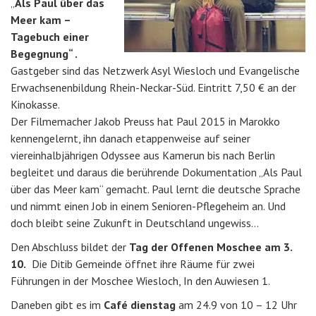
„
Als Paul über das
Meer kam –
Tagebuch einer
Begegnung“ .
Gastgeber sind das Netzwerk Asyl Wiesloch und Evangelische
Erwachsenenbildung Rhein-Neckar-Süd. Eintritt 7,50 € an der
Kinokasse.
Der Filme­macher Jakob Preuss hat Paul 2015 in Marokko
kennengelernt, ihn danach etappenweise auf seiner
viereinhalbjährigen ­Odyssee aus Kamerun bis nach Berlin
begleitet und daraus die berührende Dokumentation „Als Paul
über das Meer kam“ gemacht. Paul lernt die deutsche Sprache
und nimmt einen Job in einem Senioren-Pflegeheim an. Und
doch bleibt seine Zukunft in Deutschland ungewiss…
Den Abschluss bildet der
Tag der Offenen Moschee
am 3.
10.
Die Ditib Gemeinde öffnet ihre Räume für zwei
Führungen in der Moschee Wiesloch, In den Auwiesen 1.
Daneben gibt es im
Café dienstag
am 24.9 von 10 – 12 Uhr