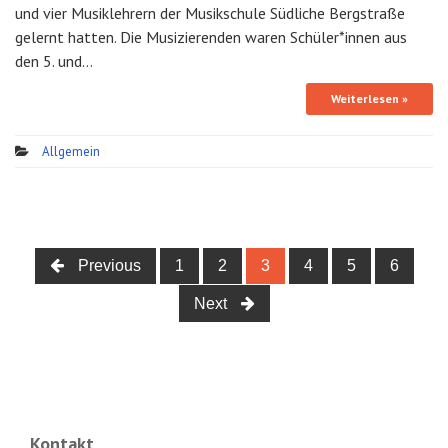
und vier Musiklehrern der Musikschule Südliche Bergstraße
gelernt hatten. Die Musizierenden waren Schüler*innen aus
den 5. und…
Weiterlesen »
Allgemein
Previous
1
2
3
4
5
6
Posts navigation
Next
Kontakt