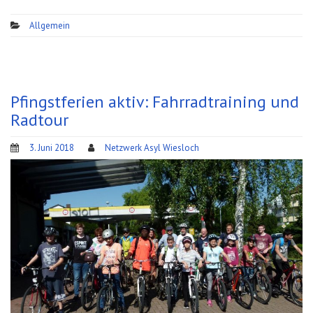
Allgemein
Pfingstferien aktiv: Fahrradtraining und
Radtour
3. Juni 2018
Netzwerk Asyl Wiesloch